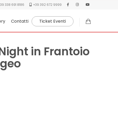
39 338 691 8186
+39 392 672 9999
ery
Contatti
Ticket Eventi
Night in Frantoio
ogeo
o