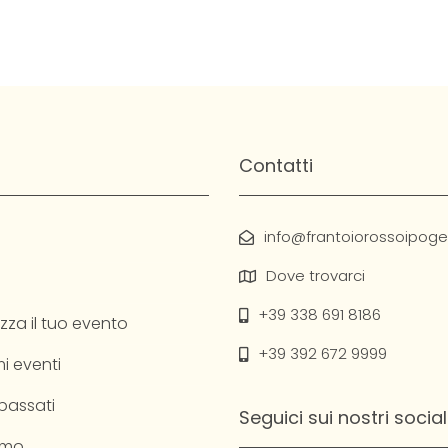
Contatti
info@frantoiorossoipogeo
Dove trovarci
+39 338 691 8186
zza il tuo evento
+39 392 672 9999
i eventi
 passati
Seguici sui nostri social
amo