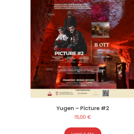
Yugen – Picture #2
15,00
€