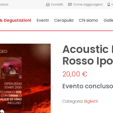
Franca
Contatti
Come raggiungerci
+
& Degustazioni
Eventi
Cerapulia
Chi siamo
Gall
Acoustic 
Rosso Ip
20,00
€
Evento conclus
Categoria:
Biglietti