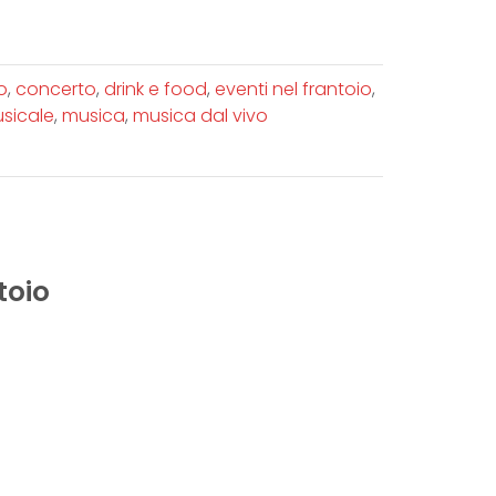
o
,
concerto
,
drink e food
,
eventi nel frantoio
,
sicale
,
musica
,
musica dal vivo
toio