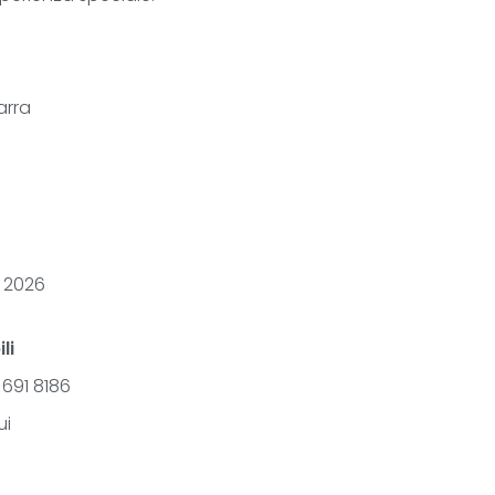
arra
e 2026
li
691 8186
ui
o