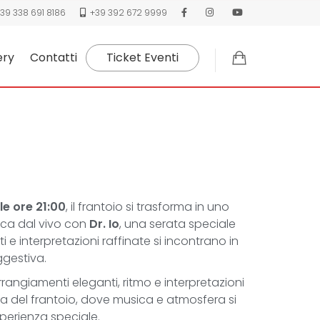
39 338 691 8186
+39 392 672 9999
ery
Contatti
Ticket Eventi
le ore 21:00
, il frantoio si trasforma in uno
ica dal vivo con
Dr. Io
, una serata speciale
i e interpretazioni raffinate si incontrano in
ggestiva.
rangiamenti eleganti, ritmo e interpretazioni
ca del frantoio, dove musica e atmosfera si
perienza speciale.