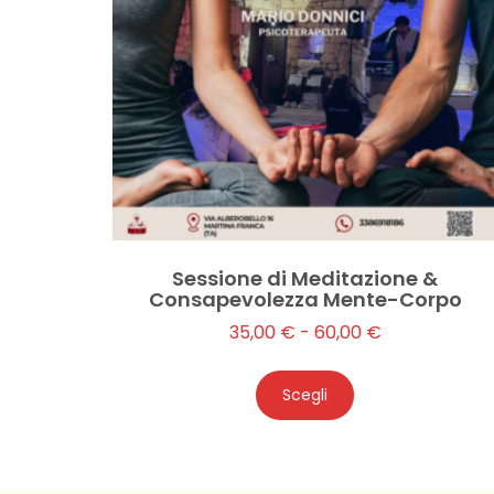
Sessione di Meditazione &
Consapevolezza Mente-Corpo
35,00
€
-
60,00
€
Scegli