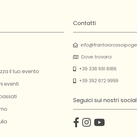
Contatti
info@frantoiorossoipogeo
Dove trovarci
+39 338 691 8186
zza il tuo evento
+39 392 672 9999
i eventi
 passati
Seguici sui nostri social
amo
lia
y