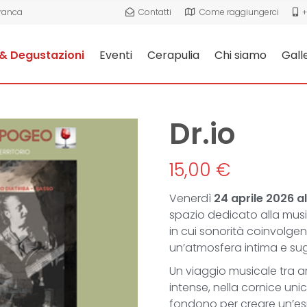
Franca
Contatti
Come raggiungerci
+
& Degustazioni
Eventi
Cerapulia
Chi siamo
Gall
Dr.io
15,00
€
Venerdì
24 aprile 2026 al
spazio dedicato alla mus
in cui sonorità coinvolgent
un’atmosfera intima e su
Un viaggio musicale tra ar
intense, nella cornice uni
fondono per creare un’es