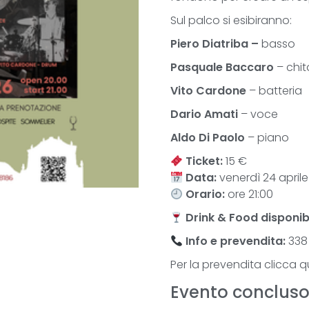
Sul palco si esibiranno:
Piero Diatriba –
basso
Pasquale Baccaro
– chit
Vito Cardone
– batteria
Dario Amati
– voce
Aldo Di Paolo
– piano
Ticket:
15 €
Data:
venerdì 24 april
Orario:
ore 21:00
Drink & Food
disponibi
Info e prevendita:
338 
Per la prevendita clicca q
Evento conclus