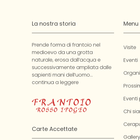
La nostra storia
Menu
Prende forma di frantoio nel
Visite
medioevo da una grotta
naturale, erosa dall’acqua e
Eventi
successivamente ampliata dalle
Organi
sapienti mani dell’uomo…
continua a leggere
Prossim
Eventi
Chi si
Cerapu
Carte Accettate
Galler