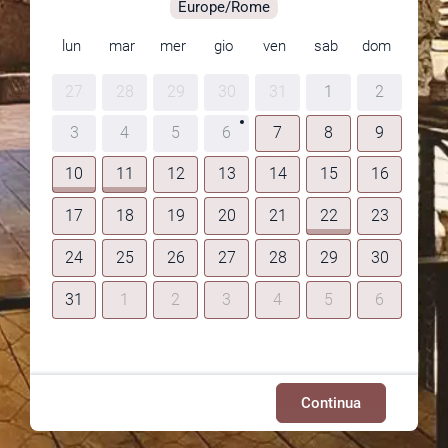
Europe/Rome
lun
mar
mer
gio
ven
sab
dom
27
28
29
30
31
1
2
3
4
5
6
7
8
9
10
11
12
13
14
15
16
17
18
19
20
21
22
23
24
25
26
27
28
29
30
31
1
2
3
4
5
6
Continua