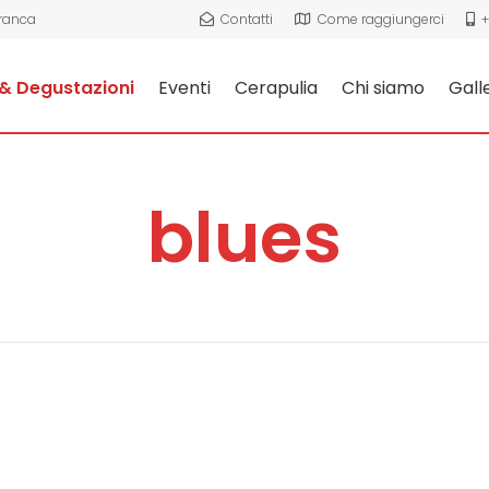
Franca
Contatti
Come raggiungerci
+
& Degustazioni
Eventi
Cerapulia
Chi siamo
Gall
blues