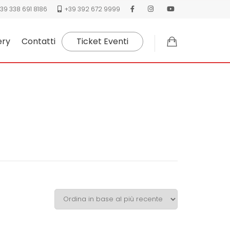
39 338 691 8186
+39 392 672 9999
ery
Contatti
Ticket Eventi