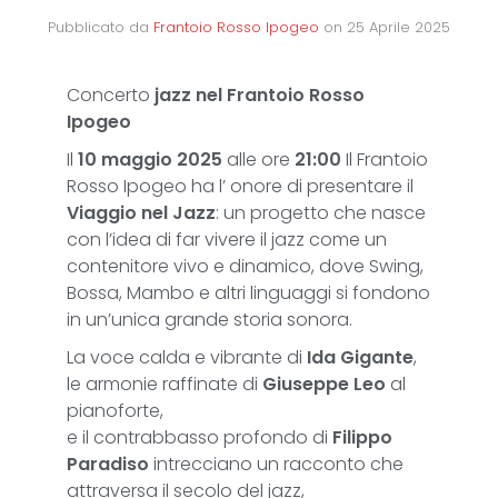
Pubblicato da
Frantoio Rosso Ipogeo
on
25 Aprile 2025
Concerto
jazz nel Frantoio Rosso
Ipogeo
Il
10 maggio 2025
alle ore
21:00
Il Frantoio
Rosso Ipogeo ha l’ onore di presentare il
Viaggio nel Jazz
: un progetto che nasce
con l’idea di far vivere il jazz come un
contenitore vivo e dinamico, dove Swing,
Bossa, Mambo e altri linguaggi si fondono
in un’unica grande storia sonora.
La voce calda e vibrante di
Ida Gigante
,
le armonie raffinate di
Giuseppe Leo
al
pianoforte,
e il contrabbasso profondo di
Filippo
Paradiso
intrecciano un racconto che
attraversa il secolo del jazz,