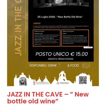
JAZZ IN THE CAVE – ” New
bottle old wine”