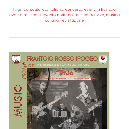
Tags:
cantautorato italiano
,
concerto
,
eventi in frantoio
,
evento musicale
,
evento notturno
,
musica dal vivo
,
musica
italiana
,
revisitazione