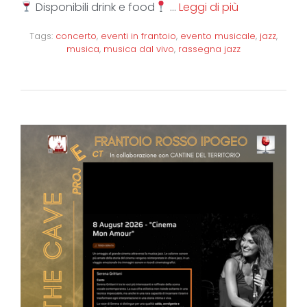
Disponibili drink e food
…
Leggi di più
Tags:
concerto
,
eventi in frantoio
,
evento musicale
,
jazz
,
musica
,
musica dal vivo
,
rassegna jazz