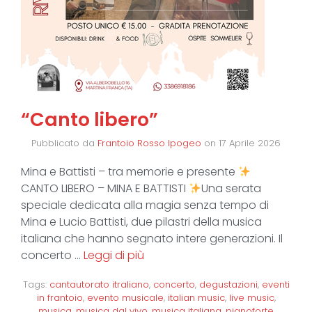
“Canto libero”
Pubblicato da
Frantoio Rosso Ipogeo
on
17 Aprile 2026
Mina e Battisti – tra memorie e presente
CANTO LIBERO – MINA E BATTISTI
Una serata
speciale dedicata alla magia senza tempo di
Mina e Lucio Battisti, due pilastri della musica
italiana che hanno segnato intere generazioni. Il
concerto …
Leggi di più
Tags:
cantautorato itraliano
,
concerto
,
degustazioni
,
eventi
in frantoio
,
evento musicale
,
italian music
,
live music
,
musica
,
musica dal vivo
,
musica italiana
,
pianoforte