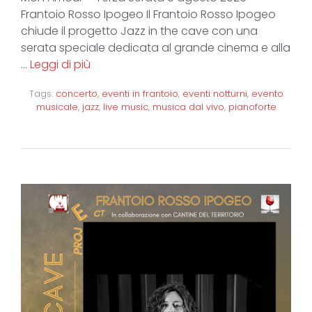
Frantoio Rosso Ipogeo Il Frantoio Rosso Ipogeo
chiude il progetto Jazz in the cave con una
serata speciale dedicata al grande cinema e alla
…
Leggi di più
Tags:
concerto
,
eventi in frantoio
,
eventi notturni
,
evento
musicale
,
jazz
,
live music
,
musica dal vivo
,
pianoforte