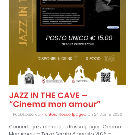
JAZZ IN THE CAVE –
“Cinema mon amour”
Pubblicato da
Frantoio Rosso Ipogeo
on
24 Aprile 2026
Concerto jazz al Frantoio Rosso Ipogeo Cinema
Mon Amour – Terza Serata 8 agosto 2026 –