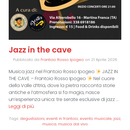
Jazz in the cave
Pubblicato da
Frantoio Rosso Ipogeo
on
21 Aprile 2026
Musica jazz nel Frantoio Rosso Ipogeo
JAZZ IN
THE CAVE – Frantoio Rosso Ipogeo
Nel cuore
della Valle d’Itria, dove la pietra racconta storie
antiche e l’atmosfera si fa magia, nasce
un’esperienza unica: tre serate esclusive di jazz …
Leggi di più
Tags:
degustazioni
,
eventi in frantoio
,
evento musicale
,
jazz
,
musica
,
musica dal vivo