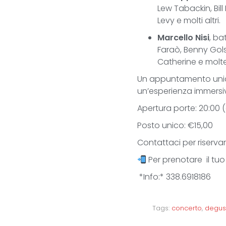
Lew Tabackin, Bil
Levy e molti altri.
Marcello Nisi
, ba
Faraò, Benny Gols
Catherine e molte
Un appuntamento unic
un’esperienza immersiv
Apertura porte: 20:00 (
Posto unico: €15,00
Contattaci per riservar
Per prenotare il tu
*Info:* 338.6918186
Tags:
concerto
,
degust