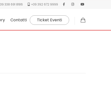
39 338 691 8186
+39 392 672 9999
ery
Contatti
Ticket Eventi