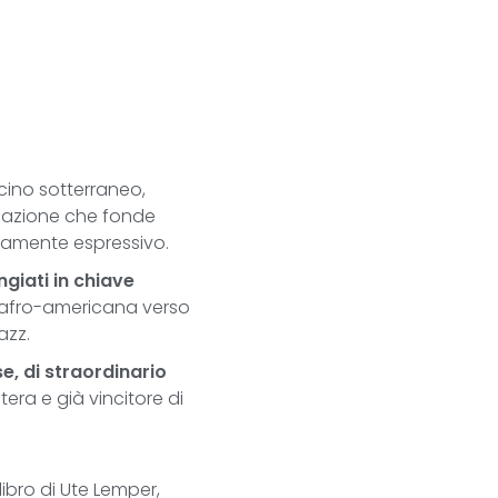
scino sotterraneo,
mazione che fonde
damente espressivo.
giati in chiave
 afro-americana verso
azz.
e, di straordinario
era e già vincitore di
libro di Ute Lemper,