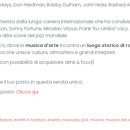
l Mays, Don Friedman, Bobby Durham, John Hicks, Rashed Ali
tterista dalla lunga carriera internazionale che ha condivi
on, Sonny Fortune, Miroslav Vitous, Frank “Ku-Umba” Lacy, J
 altre icone del jazz mondiale.
o, dove la
musica d’arte
incontra un
luogo storico di r
a che unisce cultura, atmosfera e grandi interpreti.
con possibilità di acquistare drink & food)
e il tuo posto in questa serata unica.
o posto:
Clicca qui
azioni
,
eventi in frantoio
,
evento musicale
,
jazz
,
musica
,
musica dal v