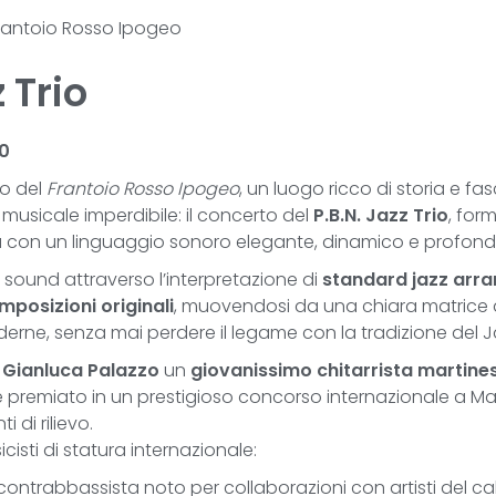
 Frantoio Rosso Ipogeo
z Trio
00
io del
Frantoio Rosso Ipogeo
, un luogo ricco di storia e fa
musicale imperdibile: il concerto del
P.B.N. Jazz Trio
, for
à con un linguaggio sonoro elegante, dinamico e profon
rio sound attraverso l’interpretazione di
standard jazz arran
mposizioni originali
, muovendosi da una chiara matrice
erne, senza mai perdere il legame con la tradizione del J
è
Gianluca Palazzo
un
giovanissimo chitarrista martines
 premiato in un prestigioso concorso internazionale a Mat
 di rilievo.
cisti di statura internazionale:
 contrabbassista noto per collaborazioni con artisti del ca