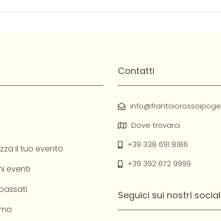
Contatti
info@frantoiorossoipogeo
Dove trovarci
+39 338 691 8186
zza il tuo evento
+39 392 672 9999
i eventi
 passati
Seguici sui nostri social
amo