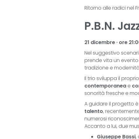
Ritorno alle radici nel
P.B.N. Jaz
21 dicembre · ore 21:
Nel suggestivo scenar
prende vita un evento 
tradizione e modernit
Il trio sviluppa il prop
contemporanea
e
co
sonorità fresche e mod
A guidare il progetto 
talento
, recentemente
numerosi riconoscimenti
Accanto a lui, due musi
Giuseppe Bassi
,