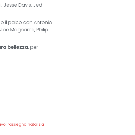
, Jesse Davis, Jed
so il palco con Antonio
oe Magnarelli, Philip
ara bellezza
, per
ivo
,
rassegna natalizia