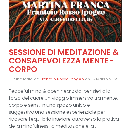
SESSIONE DI MEDITAZIONE &
CONSAPEVOLEZZA MENTE-
CORPO
Pubblicato da
Frantoio Rosso Ipogeo
on
18 Marzo 2025
Peaceful mind & open heart: dai pensieri alla
forza del cuore Un viaggio immersivo tra mente,
corpo e sensi, in uno spazio unico e
suggestivo.Una sessione esperienziale per
ritrovare l’equilibrio interiore attraverso la pratica
della mindfulness, la meditazione e la …