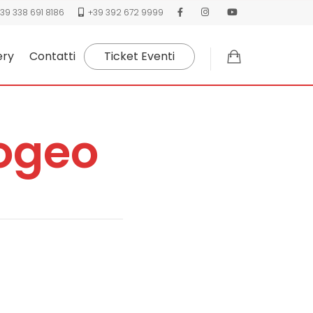
39 338 691 8186
+39 392 672 9999
ery
Contatti
Ticket Eventi
pogeo