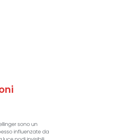
oni
Hellinger sono un
pesso influenzate da
luce nodi invisibili …