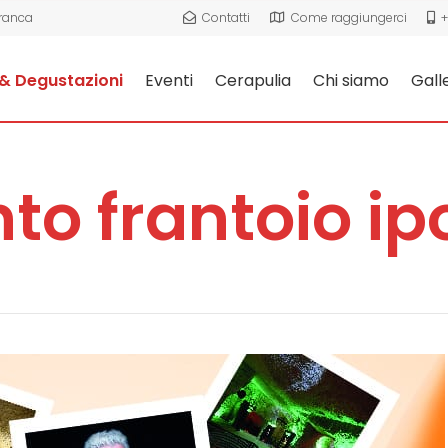
Franca
Contatti
Come raggiungerci
+
& Degustazioni
Eventi
Cerapulia
Chi siamo
Gall
to frantoio i