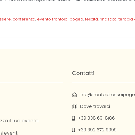
ssere
,
conferenza
,
evento frantoio ipogeo
,
felicità
,
rinascita
,
terapia
Contatti
info@frantoiorossoipogeo
Dove trovarci
+39 338 691 8186
zza il tuo evento
+39 392 672 9999
i eventi