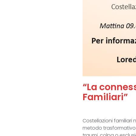
“La conness
Familiari”
Costellazioni familiari 
metodo trasformativo c
traumi, colpa o esclusi