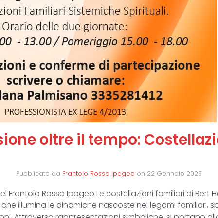
ione oltre il tempo: Costellazi
Pubblicato da
Frantoio Rosso Ipogeo
on
22 Gennaio 2025
nel Frantoio Rosso Ipogeo Le costellazioni familiari di Bert 
he illumina le dinamiche nascoste nei legami familiari, s
oni. Attraverso rappresentazioni simboliche, si portano alla 