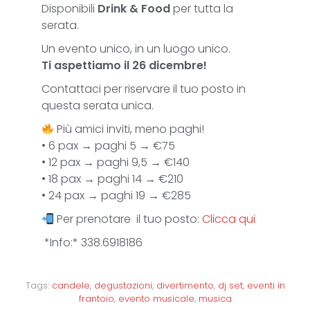
Disponibili
Drink & Food
per tutta la
serata.
Un evento unico, in un luogo unico.
Ti aspettiamo il 26 dicembre!
Contattaci per riservare il tuo posto in
questa serata unica.
Più amici inviti, meno paghi!
• 6 pax → paghi 5 → €75
• 12 pax → paghi 9,5 → €140
• 18 pax → paghi 14 → €210
• 24 pax → paghi 19 → €285
Per prenotare il tuo posto:
Clicca qui
*Info:* 338.6918186
Tags:
candele
,
degustazioni
,
divertimento
,
dj set
,
eventi in
frantoio
,
evento musicale
,
musica