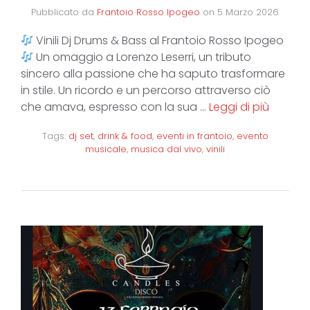
Pubblicato da
Frantoio Rosso Ipogeo
on
5 Marzo 2026
Vinili Dj Drums & Bass al Frantoio Rosso Ipogeo
Un omaggio a Lorenzo Leserri, un tributo
sincero alla passione che ha saputo trasformare
in stile. Un ricordo e un percorso attraverso ciò
che amava, espresso con la sua …
Leggi di più
Tags:
dj set
,
drink & food
,
eventi in frantoio
,
evento
musicale
,
musica dal vivo
,
vinili