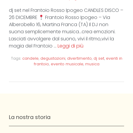
dj set nel Frantoio Rosso Ipogeo CANDLES DISCO –
26 DICEMBRE
Frantoio Rosso Ipogeo – Via
Alberobello 16, Martina Franca (TA) Il DJ non
suona semplicemente musica…crea emozioni.
Lasciati avvolgere dal suono, vivi il ritmo,vivi la
magia del Frantoio …
Leggi di più
Tags:
candele
,
degustazioni
,
divertimento
,
dj set
,
eventi in
frantoio
,
evento musicale
,
musica
La nostra storia