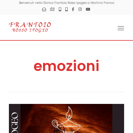
Benvenuti nello Storico Frantoio Rosso Ipogeo a Martina Franca
Togg
emozioni