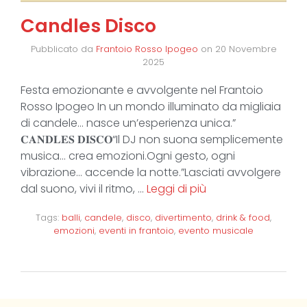
Candles Disco
Pubblicato da
Frantoio Rosso Ipogeo
on
20 Novembre
2025
Festa emozionante e avvolgente nel Frantoio
Rosso Ipogeo In un mondo illuminato da migliaia
di candele… nasce un’esperienza unica.”
𝐂𝐀𝐍𝐃𝐋𝐄𝐒 𝐃𝐈𝐒𝐂𝐎“Il DJ non suona semplicemente
musica… crea emozioni.Ogni gesto, ogni
vibrazione… accende la notte.”Lasciati avvolgere
dal suono, vivi il ritmo, …
Leggi di più
Tags:
balli
,
candele
,
disco
,
divertimento
,
drink & food
,
emozioni
,
eventi in frantoio
,
evento musicale