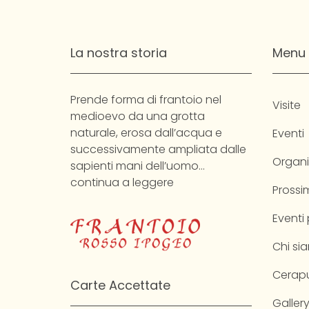
La nostra storia
Menu
Prende forma di frantoio nel
Visite
medioevo da una grotta
naturale, erosa dall’acqua e
Eventi
successivamente ampliata dalle
Organi
sapienti mani dell’uomo…
continua a leggere
Prossim
Eventi
Chi si
Cerapu
Carte Accettate
Galler