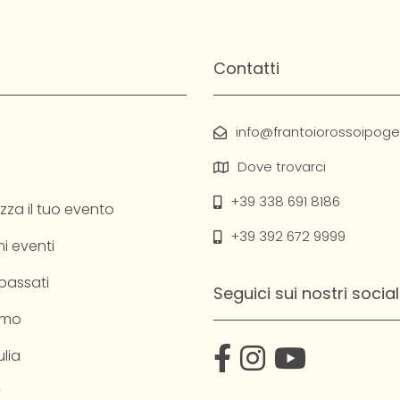
Contatti
info@frantoiorossoipogeo
Dove trovarci
+39 338 691 8186
zza il tuo evento
+39 392 672 9999
i eventi
 passati
Seguici sui nostri social
amo
lia
y