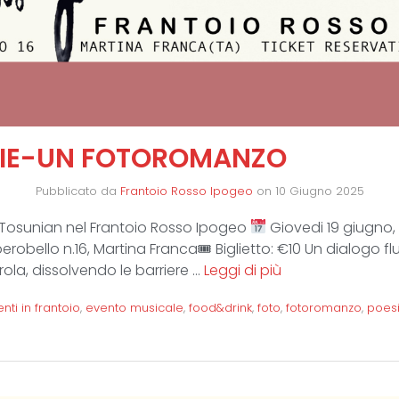
IE-UN FOTOROMANZO
Pubblicato da
Frantoio Rosso Ipogeo
on
10 Giugno 2025
o Tosunian nel Frantoio Rosso Ipogeo
Giovedi 19 giugno, 
robello n.16, Martina Franca🎟 Biglietto: €10 Un dialogo fl
la, dissolvendo le barriere …
Leggi di più
nti in frantoio
,
evento musicale
,
food&drink
,
foto
,
fotoromanzo
,
poes