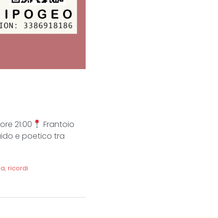
ore 21:00
Frantoio
uido e poetico tra
ia
,
ricordi