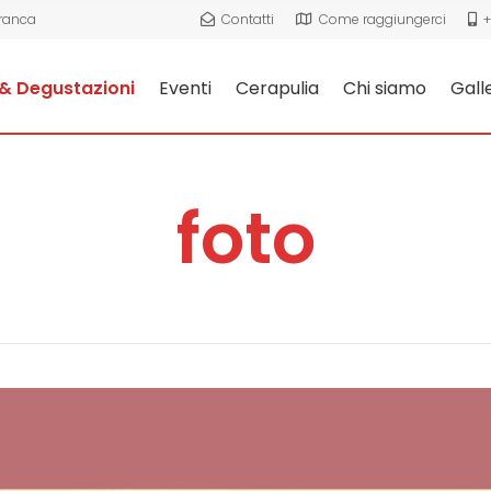
Franca
Contatti
Come raggiungerci
+
& Degustazioni
Eventi
Cerapulia
Chi siamo
Gall
foto