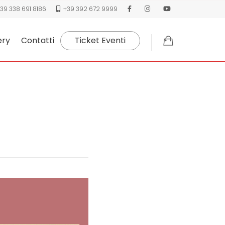
39 338 691 8186
+39 392 672 9999
ery
Contatti
Ticket Eventi