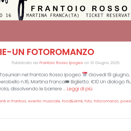
IE-UN FOTOROMANZO
Pubblicato da
Frantoio Rosso Ipogeo
on
10 Giugno 2025
o Tosunian nel Frantoio Rosso Ipogeo
Giovedi 19 giugno, 
robello n.16, Martina Franca🎟 Biglietto: €10 Un dialogo fl
la, dissolvendo le barriere …
Leggi di più
nti in frantoio
,
evento musicale
,
food&drink
,
foto
,
fotoromanzo
,
poes