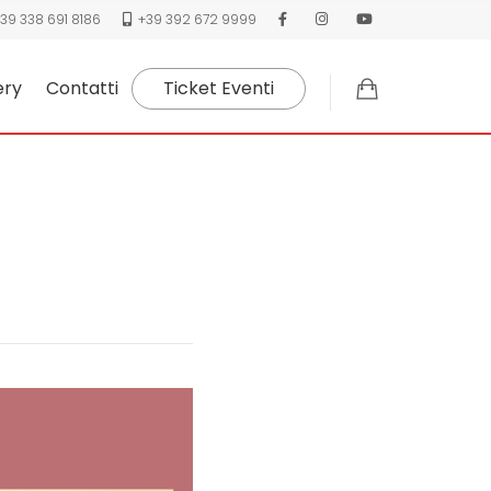
39 338 691 8186
+39 392 672 9999
ery
Contatti
Ticket Eventi