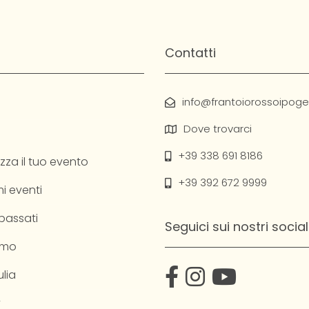
Contatti
info@frantoiorossoipogeo
Dove trovarci
+39 338 691 8186
zza il tuo evento
+39 392 672 9999
i eventi
 passati
Seguici sui nostri social
amo
lia
y