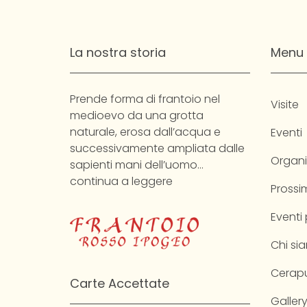
La nostra storia
Menu
Prende forma di frantoio nel
Visite
medioevo da una grotta
naturale, erosa dall’acqua e
Eventi
successivamente ampliata dalle
Organi
sapienti mani dell’uomo…
continua a leggere
Prossim
Eventi
Chi si
Cerapu
Carte Accettate
Galler