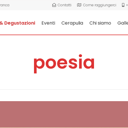
Franca
Contatti
Come raggiungerci
+
& Degustazioni
Eventi
Cerapulia
Chi siamo
Gall
poesia