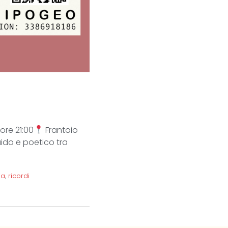
ore 21:00
Frantoio
uido e poetico tra
ia
,
ricordi